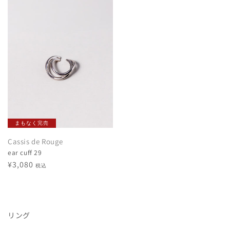
価
価
格
格
まもなく完売
Cassis de Rouge
ear cuff 29
通
¥3,080
税込
常
価
格
リング