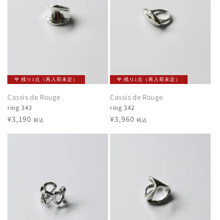
🌹 残り1点（再入荷未定）
🌹 残り1点（再入荷未定）
Cassis de Rouge
Cassis de Rouge
ring 343
ring 342
通
¥3,190
通
¥3,960
税込
税込
常
常
価
価
格
格