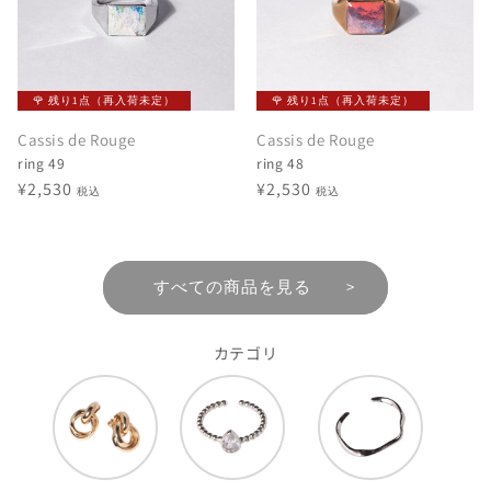
🌹 残り1点（再入荷未定）
🌹 残り1点（再入荷未定）
Cassis de Rouge
Cassis de Rouge
ring 49
ring 48
通
¥2,530
通
¥2,530
税込
税込
常
常
価
価
格
格
すべての商品を見る >
カテゴリ