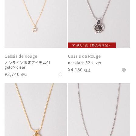
🌹 残り1点（再入荷未定）
Cassis de Rouge
Cassis de Rouge
オンライン限定アイテム01
necklace 52 silver
gold×clear
通
¥4,180
税込
通
¥3,740
税込
常
常
価
価
格
格