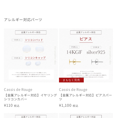
アレルギー対応パーツ
まもなく完売
Cassis de Rouge
Cassis de Rouge
【金属アレルギー対応】イヤリング
【金属アレルギー対応】ピアスパー
シリコンカバー
ツ
通
¥110
通
¥1,100
税込
税込
常
常
価
価