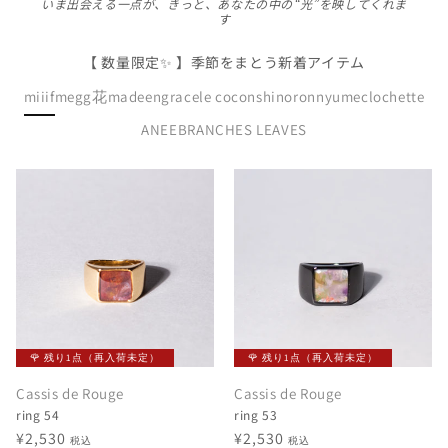
いま出会える一点が、きっと、あなたの中の“光”を映してくれま
す
【 数量限定✨️ 】季節をまとう新着アイテム
miiif
megg
花made
engrace
le cocon
shinoron
nyume
clochette
ANEE
BRANCHES LEAVES
🌹 残り1点（再入荷未定）
🌹 残り1点（再入荷未定）
Cassis de Rouge
Cassis de Rouge
ring 54
ring 53
通
¥2,530
通
¥2,530
税込
税込