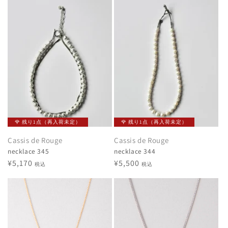
価
価
格
格
🌹 残り1点（再入荷未定）
🌹 残り1点（再入荷未定）
Cassis de Rouge
Cassis de Rouge
necklace 345
necklace 344
通
¥5,170
通
¥5,500
税込
税込
常
常
価
価
格
格