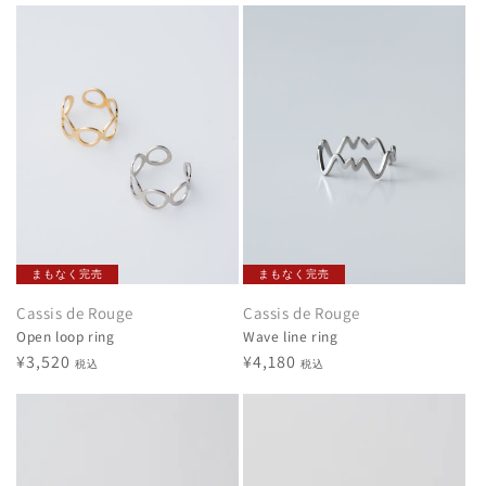
まもなく完売
まもなく完売
Cassis de Rouge
Cassis de Rouge
Open loop ring
Wave line ring
通
¥3,520
通
¥4,180
税込
税込
常
常
価
価
格
格