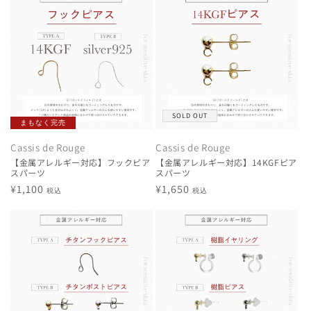
格
格
SOLD OUT
まもなく完売
Cassis de Rouge
Cassis de Rouge
【金属アレルギー対応】フックピア
【金属アレルギー対応】14KGFピア
スパーツ
スパーツ
通
¥1,100
通
¥1,650
税込
税込
常
常
価
価
格
格