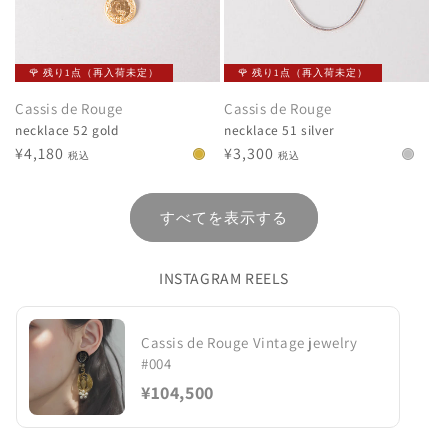
🌹 残り1点（再入荷未定）
🌹 残り1点（再入荷未定）
Cassis de Rouge
Cassis de Rouge
necklace 52 gold
necklace 51 silver
通
¥4,180
通
¥3,300
税込
税込
常
常
価
価
すべてを表示する
格
格
INSTAGRAM REELS
Cassis de Rouge Vintage jewelry
#004
¥104,500