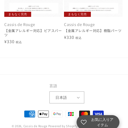
まもなく完売
まもなく完売
Cassis de Rouge
Cassis de Rouge
【金属アレルギー対応】ピアスパー
【金属アレルギー対応】樹脂パーツ
ツ
通
¥330
税込
通
¥330
税込
常
常
価
価
格
格
言語
日本語
決
済
お気に入りア
イテム
© 2026,
Cassis de Rouge
Powered by Shopify
方
プライバシーポリシー