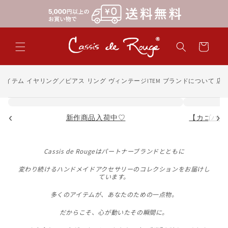
コンテン
ツに進む
カ
ー
ト
アイテム
イヤリング／ピアス
リング
ヴィンテージITEM
ブランドについて
店
‹
›
新作商品入荷中♡
【カゴバッ
Cassis de Rougeはパートナーブランドとともに
変わり続けるハンドメイドアクセサリーのコレクションをお届けし
ています。
多くのアイテムが、あなたのための一点物。
だからこそ、心が動いたその瞬間に。