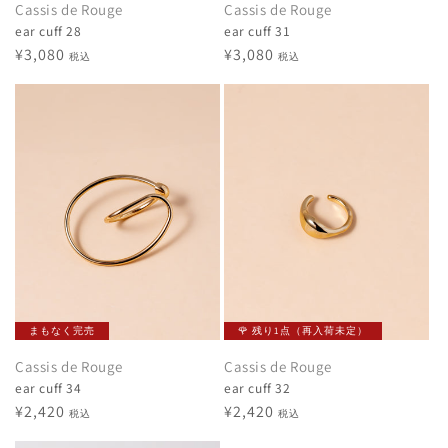
Cassis de Rouge
Cassis de Rouge
ear cuff 28
ear cuff 31
通
¥3,080
通
¥3,080
税込
税込
常
常
価
価
格
格
まもなく完売
🌹 残り1点（再入荷未定）
Cassis de Rouge
Cassis de Rouge
ear cuff 34
ear cuff 32
通
¥2,420
通
¥2,420
税込
税込
常
常