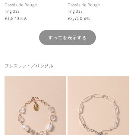
Cassis de Rouge
Cassis de Rouge
ring 339
ring 338
通
¥1,870
通
¥2,750
税込
税込
常
常
価
価
すべてを表示する
格
格
ブレスレット／バングル