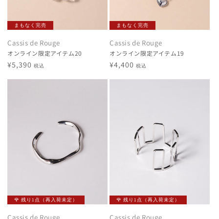
まもなく完売
まもなく完売
Cassis de Rouge
Cassis de Rouge
オンライン限定アイテム20
オンライン限定アイテム19
通
¥5,390
通
¥4,400
税込
税込
常
常
価
価
格
格
🌹 残り1点（再入荷未定）
🌹 残り1点（再入荷未定）
Cassis de Rouge
Cassis de Rouge