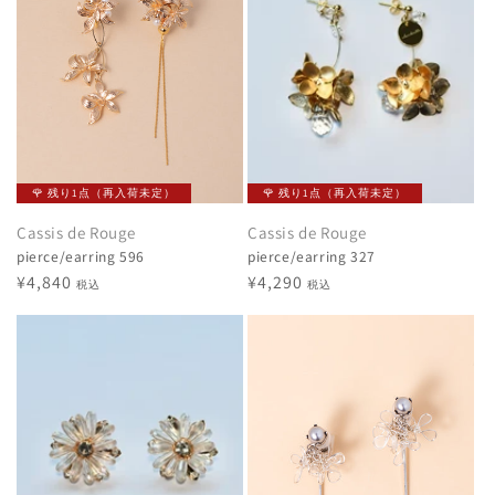
🌹 残り1点（再入荷未定）
🌹 残り1点（再入荷未定）
Cassis de Rouge
Cassis de Rouge
pierce/earring 596
pierce/earring 327
通
¥4,840
通
¥4,290
税込
税込
常
常
価
価
格
格