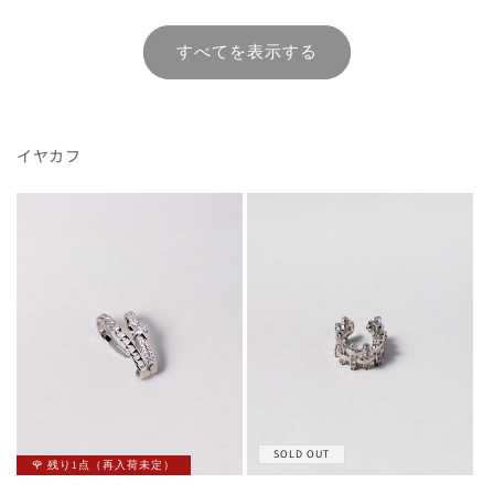
常
常
価
価
すべてを表示する
格
格
イヤカフ
SOLD OUT
🌹 残り1点（再入荷未定）