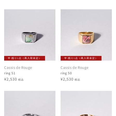
常
常
価
価
格
格
🌹 残り1点（再入荷未定）
🌹 残り1点（再入荷未定）
Cassis de Rouge
Cassis de Rouge
ring 51
ring 50
通
¥2,530
通
¥2,530
税込
税込
常
常
価
価
格
格