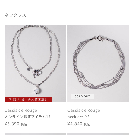
格
格
ネックレス
SOLD OUT
🌹 残り1点（再入荷未定）
Cassis de Rouge
Cassis de Rouge
オンライン限定アイテム15
necklace 23
通
¥5,390
通
¥4,840
税込
税込
常
常